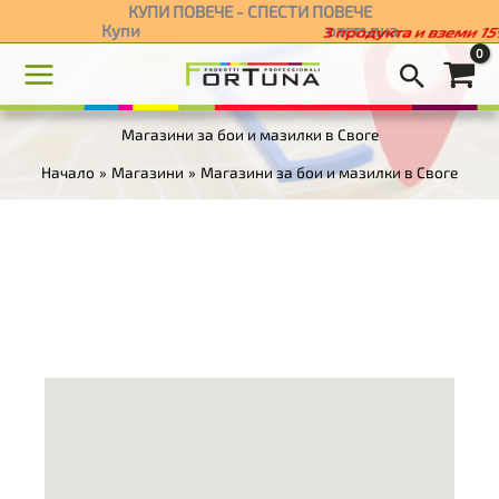
Skip
КУПИ ПОВЕЧЕ - СПЕСТИ ПОВЕЧЕ
Купи
отстъпка
3 продукта и вземи 15
to
content
Магазини за бои и мазилки в Своге
Начало
Магазини
Магазини за бои и мазилки в Своге